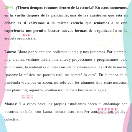
UEM:
¿Tienen tiempos comunes dentro de la escuela? En estos momentos,
en la vuelta después de la pandemia, una de las cuestiones que está en
debate es si volvemos a la misma escuela que teníamos o si esta
experiencia nos permite buscar nuevas formas de organización en la
escuela secundaria.
Laura:
Ahora por suerte nos podemos juntar, y nos juntamos. Por ejemplo,
hoy, viernes, venimos media hora antes y proyectamos y programamos, pero
es continuo, la realidad es que nos mandamos mensajes a las 10 de la noche,
“pasame la música, me pareció esto, me pareció lo otro”. En la época de la
pandemia vivíamos en Zoom, no solo con los alumnos sino entre nosotros,
para planificar, organizar, evaluar resultados y buscar estrategias.
Matías:
Y a veces hasta los propios estudiantes hacen el andamiaje con
nosotros también: con Laura hicimos esto, con Fer armamos esto, es algo
colectivo.