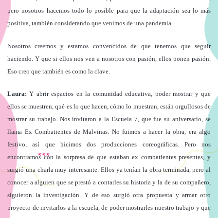
pero nosotros hacemos todo lo posible para que la adaptación sea lo más
positiva, también considerando que venimos de una pandemia.
Nosotros creemos y estamos convencidos de que tenemos que seguir
haciendo. Y que si ellos nos ven a nosotros con pasión, ellos ponen pasión.
Eso creo que también es como la clave.
Laura:
Y abrir espacios en la comunidad educativa, poder mostrar y que
ellos se muestren, qué es lo que hacen, cómo lo muestran, están orgullosos de
mostrar su trabajo. Nos invitaron a la Escuela 7, que fue su aniversario, se
llama Ex Combatientes de Malvinas. No fuimos a hacer la obra, era algo
festivo, así que hicimos dos producciones coreográficas. Pero nos
encontramos con la sorpresa de que estaban ex combatientes presentes, y
surgió una charla muy interesante. Ellos ya tenían la obra terminada, pero al
conocer a alguien que se prestó a contarles su historia y la de su compañero,
siguieron la investigación. Y de eso surgió otra propuesta y armar otro
proyecto de invitarlos a la escuela, de poder mostrarles nuestro trabajo y que