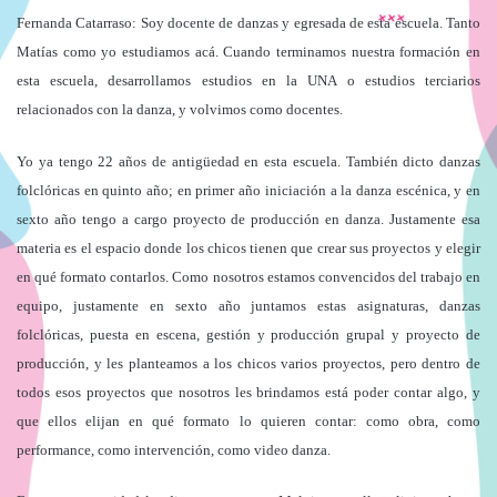
Fernanda Catarraso:
Soy docente de danzas y egresada de esta escuela. Tanto
Matías como yo estudiamos acá. Cuando terminamos nuestra formación en
esta escuela, desarrollamos estudios en la UNA o estudios terciarios
relacionados con la danza, y volvimos como docentes.
Yo ya tengo 22 años de antigüedad en esta escuela. También dicto danzas
folclóricas en quinto año; en primer año iniciación a la danza escénica, y en
sexto año tengo a cargo proyecto de producción en danza. Justamente esa
materia es el espacio donde los chicos tienen que crear sus proyectos y elegir
en qué formato contarlos. Como nosotros estamos convencidos del trabajo en
equipo, justamente en sexto año juntamos estas asignaturas, danzas
folclóricas, puesta en escena, gestión y producción grupal y proyecto de
producción, y les planteamos a los chicos varios proyectos, pero dentro de
todos esos proyectos que nosotros les brindamos está poder contar algo, y
que ellos elijan en qué formato lo quieren contar: como obra, como
performance, como intervención, como video danza.