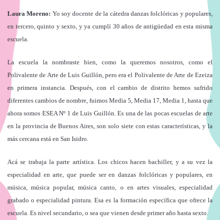
Laura Moreno:
Yo soy docente de la cátedra danzas folclóricas y populares,
en tercero, quinto y sexto, y ya cumplí 30 años de antigüedad en esta misma
escuela.
La escuela la nombraste bien, como la queremos nosotros, como el
Polivalente de Arte de Luis Guillón, pero era el Polivalente de Arte de Ezeiza
en primera instancia. Después, con el cambio de distrito hemos sufrido
diferentes cambios de nombre, fuimos Media 5, Media 17, Media 1, hasta que
ahora somos ESEA Nº 1 de Luis Guillón. Es una de las pocas escuelas de arte
en la provincia de Buenos Aires, son solo siete con estas características, y la
más cercana está en San Isidro.
Acá se trabaja la parte artística. Los chicos hacen bachiller, y a su vez la
especialidad en arte, que puede ser en danzas folclóricas y populares, en
música, música popular, música canto, o en artes visuales, especialidad
grabado o especialidad pintura. Esa es la formación específica que ofrece la
escuela. Es nivel secundario, o sea que vienen desde primer año hasta sexto.