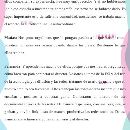
ellos compartan su experiencia. Fue muy enriquecedor. Y si no hubiésemos
ido a esa escuela a mostrar otra coreografía, ese nexo no se hubiese dado. Es
súper importante esto de salir a la comunidad, mostrarnos; se trabaja mucho
el respeto, la autodisciplina, la autoconfianza.
Matías:
Nos pone orgullosos que le pongan pasión a lo que hacen, como
nosotros ponemos esa pasión cuando damos las clases. Recibimos lo que
ellos reciben.
Fernanda:
Y aprendemos mucho de ellos, porque vos nos habías preguntado
cómo hicieron para contactar al director. Nosotros el tema de la ESI y del uso
de la tecnología y la difusión y las redes, tratamos de usarlo de manera que en
nuestro ámbito sea favorable. Ellos manejan las redes de una manera que nos
enseñan a nosotros a conectar gente. Conectaron al director de ese
documental a través de las redes. De manera respetuosa, con una pregunta, se
graban y envían link; usan de manera productiva las redes sociales. De esa
manera contactaron a algunas enfermeras y al director.