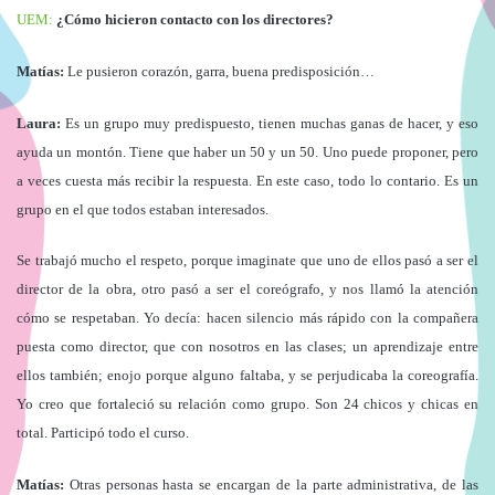
UEM:
¿Cómo hicieron contacto con los directores?
Matías:
Le pusieron corazón, garra, buena predisposición…
Laura:
Es un grupo muy predispuesto, tienen muchas ganas de hacer, y eso
ayuda un montón. Tiene que haber un 50 y un 50. Uno puede proponer, pero
a veces cuesta más recibir la respuesta. En este caso, todo lo contario. Es un
grupo en el que todos estaban interesados.
Se trabajó mucho el respeto, porque imaginate que uno de ellos pasó a ser el
director de la obra, otro pasó a ser el coreógrafo, y nos llamó la atención
cómo se respetaban. Yo decía: hacen silencio más rápido con la compañera
puesta como director, que con nosotros en las clases; un aprendizaje entre
ellos también; enojo porque alguno faltaba, y se perjudicaba la coreografía.
Yo creo que fortaleció su relación como grupo. Son 24 chicos y chicas en
total. Participó todo el curso.
Matías:
Otras personas hasta se encargan de la parte administrativa, de las