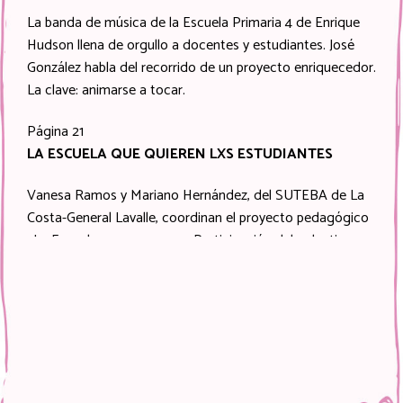
La banda de música de la Escuela Primaria 4 de Enrique
Hudson llena de orgullo a docentes y estudiantes. José
González habla del recorrido de un proyecto enriquecedor.
La clave: animarse a tocar.
Página 21
LA ESCUELA QUE QUIEREN LXS ESTUDIANTES
Vanesa Ramos y Mariano Hernández, del SUTEBA de La
Costa-General Lavalle, coordinan el proyecto pedagógico
«La Escuela que queremos. Participación del colectivo
estudiantil». En esta entrevista, los detalles de una
experiencia en la que más de 2800 estudiantes toman la
palabra.
Página 32
EL DESAFÍO DE REARMAR LA ESCUELA: UN
ITINERARIO POSIBLE PARA LA EDUCACIÓN