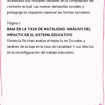
atravesado por múltiples variables en la complejidad del
contexto actual. Las nuevas demandas sociales y
pedagógicas requieren repensar las formas escolares.
Página 7
BAJA EN LA TASA DE NATALIDAD: ANÁLISIS DEL
IMPACTO EN EL SISTEMA EDUCATIVO
Florencia Riccheri analiza el impacto en Escuelas y
Jardines de la baja en la tasa de natalidad. Y sus efectos
en la reconfiguración del trabajo educativo.
Página 10
DOCE PROPUESTAS PARA EL NIVEL INICIAL
Un conjunto de propuestas que tiene como objeto
fortalecer las funciones del Nivel Inicial, las condiciones de
trabajo y las trayectorias de las infancias, atendiendo las
singularidades y construyendo lo común.